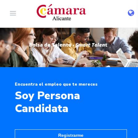
Previous
Nex
Encuentra el empleo que te mereces
Soy Persona
Candidata
Registrarme