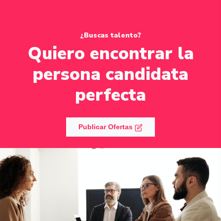
¿Buscas talento?
Quiero encontrar la
persona candidata
perfecta
Publicar Ofertas